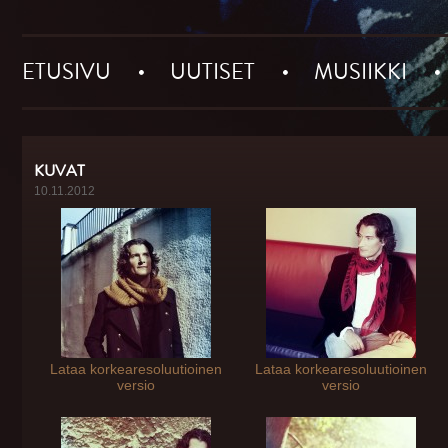
ETUSIVU
UUTISET
MUSIIKKI
KUVAT
10.11.2012
Lataa korkearesoluutioinen
Lataa korkearesoluutioinen
versio
versio