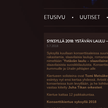
ETUSIVU
UUTISET
SYKSYLLÄ 2018: YSTÄVÄN LAULU 
5.7.2018
Syksyllä kuullaan konserttisaleissa suur
rakastamia, slaavilaisia lauluja, romanss
nimeltään ”
Ystävän laulu – slaavilaine
slaavilaisista suosikkilauluista. Konserti
kummuille
ja
Uralin pihlajien alle.
Kiertueen solisteina ovat
Tomi Metsäket
esiintyy nyt ensi kertaa yhdessä. Artistit 
konserteissa kuin levyillään, ja he loiht
vastaa kiitelty
Juha Tikan orkesteri
.
Kiertue kattaa 12 paikkakuntaa.
Konserttikiertue syksyllä 2018