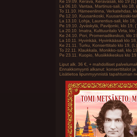
Ke 19.09. Kerava, Keravasali, klo 19 (L)
La 06.10. Vantaa, Martinus-sali, klo 18,
To 11.10. Hämeenlinna, Verkatehdas, kl
Pe 12.10. Kuusankoski, Kuusankoski-tal
La 13.10. Lohja, Laurentius-sali, klo 18
Pe 19.10. Jyväskylä, Paviljonki, klo 19, 
La 20.10. Imatra, Kulttuuritalo Virta, klo
Ke 24.10. Pori, Promenadikeskus, klo 1
La 10.11. Hyvinkää, Hyvinkääsali klo 18,
Ke 21.11. Turku, Konserttitalo klo 19, (L
To 22.11. Klaukkala, Monikko-sali, klo 19
Pe 23.11. Kuopio, Musiikkikeskus klo 19,
Liput alk. 36 €, + mahdolliset palvelumak
Ennakkomyynti alkanut: konserttitalot ja 
Lisätietoa lipunmyynnistä
tapahtuman net