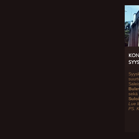
KON
SYY
Syysk
suurt
Sale
Bulev
sekä
Sulo
Lue l
PS. K