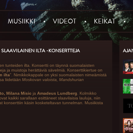
MUSIIKKI
VIDEOT
KEIKAT
– SLAAVILAINEN ILTA -KONSERTTEJA
AJA
ien tunteiden ilta. Konsertti on täynnä suomalaisten
eja ja muistoja herättäviä sävelmiä. Konserttikiertue on
n ilta
”. Nimikkokappale on yksi suomalaisten nimeämistä
ssa liidetään
Moskovan valoista, Mandshurian
o, Milana Misic
ja
Amadeus Lundberg
. Kolmikko
ovat kaikki sarallaan esittäneet slaavilaisia lauluja, niin
ivat konserttiin käsin kosketeltavan tunnelman. Musiikista