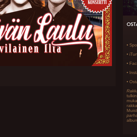
OST
•
Spot
•
iTu
•
Fac
•
Ins
•
Ost
Rakka
tulki
mukan
rakk
Muis
parh
album