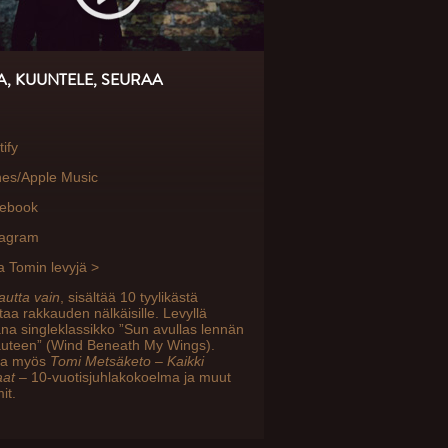
A, KUUNTELE, SEURAA
ify
nes/Apple Music
ebook
tagram
a Tomin levyjä >
utta vain
, sisältää 10 tyylikästä
ntaa rakkauden nälkäisille. Levyllä
a singleklassikko ”Sun avullas lennän
auteen” (Wind Beneath My Wings).
ta myös
Tomi Metsäketo – Kaikki
aat
– 10-vuotisjuhlakokoelma ja muut
it.