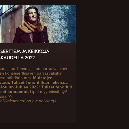
SERTTEJA JA KEIKKOJA
SKAUDELLA 2022
ausi tuo Tomin jälleen parrasvaloihin
en konseserttisalien parrasvaloihin.
issa nähdään mm.
Muistojen
ardi, Tuliset Tenorit Ihan liekeissä
Joulun Juhlaa 2022: Tuliset tenorit &
iset sopraanot.
Liput myynnissä nyt!
isää >>.
eikkakalenteri on nyt päivitetty!