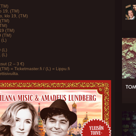
 (TM)
o 19, (TM)
o, klo 19, (TM)
, (TM)
(TM)
 19 (TM)
9 (TM)
 (L)
)
 (L)
 (L)
sut (2 – 3 €)
(TM) = Ticketmaster.fi / (L) = Lippu.fi
tisivuilta.
TOM