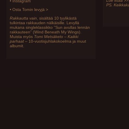
Lue lisää >>
•
Instagram
PS. Keikkaka
•
Osta Tomin levyjä >
Rakkautta vain
, sisältää 10 tyylikästä
tulkintaa rakkauden nälkäisille. Levyllä
mukana singleklassikko ”Sun avullas lennän
rakkauteen” (Wind Beneath My Wings).
Muista myös
Tomi Metsäketo – Kaikki
parhaat
– 10-vuotisjuhlakokoelma ja muut
albumit.