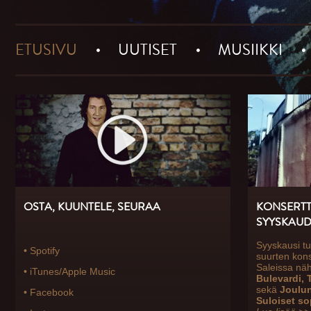
ETUSIVU
UUTISET
MUSIIKKI
OSTA, KUUNTELE, SEURAA
KONSERTT
SYYSKAUD
Syyskausi tu
•
Spotify
suurten kons
Saleissa n
•
iTunes/Apple Music
Bulevardi, T
sekä
Joulun 
•
Facebook
Suloiset so